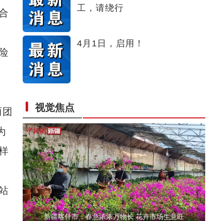
工，请绕行
合
实拍新疆乌孙山云雾景观
4月1日，启用！
险
视觉焦点
丽团
新疆莎车县2023年重点项目集中开复工
为
样
站
新疆喀什市：春意浓浓万物长 花卉市场生意旺