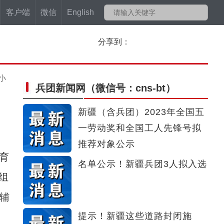
客户端
微信
English
分享到：
小
兵团新闻网
（微信号：cns-bt）
新疆（含兵团）2023年全国五
一劳动奖和全国工人先锋号拟
推荐对象公示
育
名单公示！新疆兵团3人拟入选
组
辅
提示！新疆这些道路封闭施