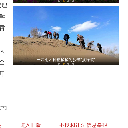
定理
学
雷
大
新疆昭苏：玉湖春雪初霁美如画
一四七团种植梭梭为沙漠“披绿装”
全
用
亚平】
实拍新疆乌孙山云雾景观
息
进入旧版
不良和违法信息举报