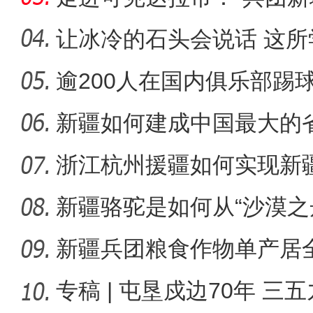
起”？
让冰冷的石头会说话 这
成特色名
逾200人在国内俱乐部踢
实拍新疆乌孙山云
人才济
新疆如何建成中国最大的
浙江杭州援疆如何实现新
门口创
新疆骆驼是如何从“沙漠之
舟”的
新疆兵团粮食作物单产居全
哪些
专稿 | 屯垦戍边70年 三