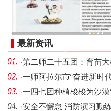
新疆兵团：冬日农田近万只
最新资讯
·
第二师二十五团：育苗大
·
一师阿拉尔市“奋进新时代
足球联
·
一四七团种植梭梭为沙漠“
·
安全不懈怠 消防演习勤