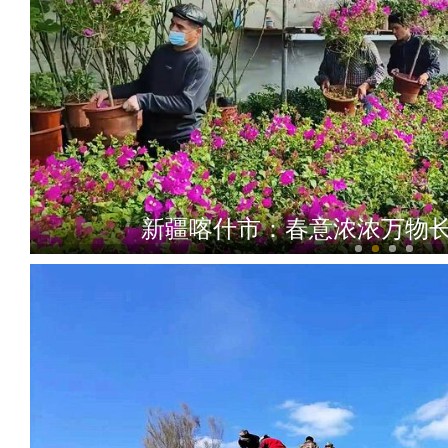
新疆喀什市：春意浓浓万物长