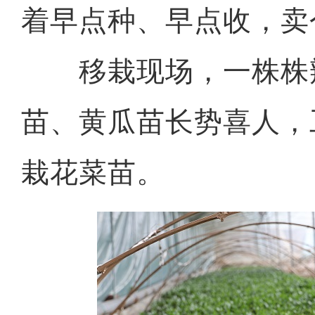
着早点种、早点收，卖
移栽现场，一株株
苗、黄瓜苗长势喜人，
栽花菜苗。