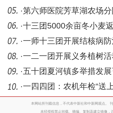
民检察院
·
第六师医院芳草湖农场分
传活动
·
十三团5000余亩冬小麦
毯”
·
一师十三团开展结核病防
·
一二一团开展义务植树活
林热潮
·
五十团夏河镇多举措发展
·
一四四团：农机年检“送上
全
本网站所刊载信息，不代表中新社和中新网观点。 
未经授权禁止转载、摘编、复制及建立镜像，