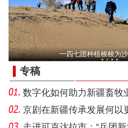
新疆昭苏：玉湖春雪
一四七团种植梭梭为沙
专稿
数字化如何助力新疆畜牧
京剧在新疆传承发展何以更
走进可克达拉市：“兵团新