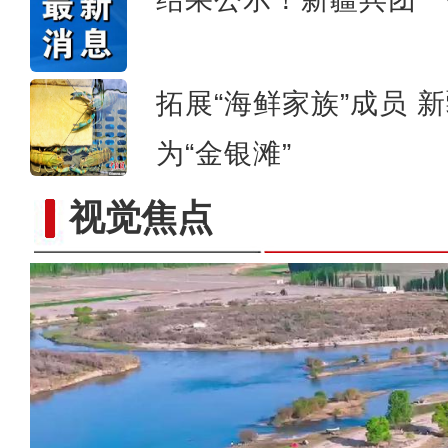
拓展“海鲜家族”成员 
为“金银滩”
视觉焦点
标题：新“食”尚！“小份菜