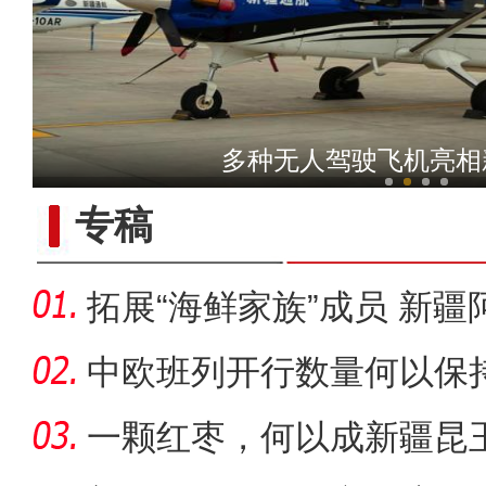
“阿克苏是个好地方·四季
多种无人驾驶飞机亮相
专稿
拓展“海鲜家族”成员 新
为“金
中欧班列开行数量何以保
一颗红枣，何以成新疆昆