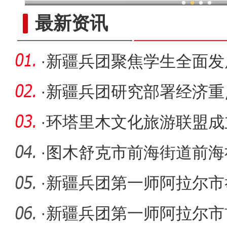
新疆兵团：金融活水助乡村产
最新资讯
·
新疆兵团聚焦学生全面发
格局
·
新疆兵团研究部署经济重
·
环塔里木文化旅游联盟成
阿拉尔市
·
图木舒克市前海街道前海
爱在重
·
新疆兵团第一师阿拉尔市
文艺汇演
·
新疆兵团第一师阿拉尔市