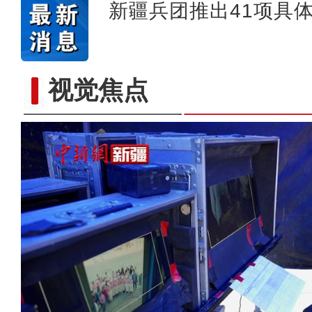
新疆兵团推出41项具
视觉焦点
新疆泽普：新电商赋能农产