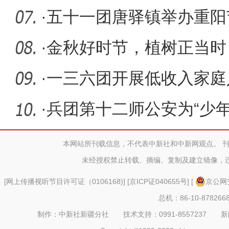
游节举办
·
五十一团唐驿镇举办重阳
动
·
金秋好时节，植树正当时
·
一三六团开展低收入家庭
·
兵团第十二师公安为“少
牌
本网站所刊载信息，不代表中新社和中新网观点。 
未经授权禁止转载、摘编、复制及建立镜像，
[
网上传播视听节目许可证（0106168)
] [
京ICP证040655号
] [
京公网安
总机：86-10-878266
制作：中新社新疆分社 技术支持：0991-8557237 新闻热线：