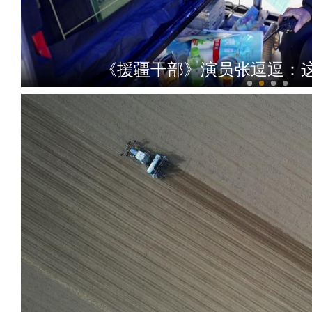
《援疆干部》演员张逗逗：