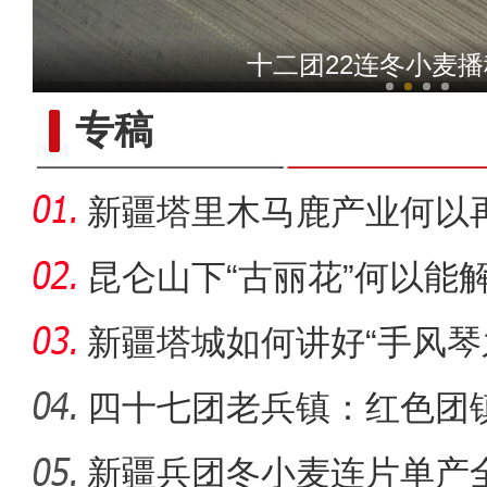
新疆：乌伦古湖现
十二团22连冬小麦
专稿
新疆塔里木马鹿产业何以
昆仑山下“古丽花”何以能
新疆塔城如何讲好“手风琴
四十七团老兵镇：红色团
新疆兵团冬小麦连片单产
国家二级保护动物盘羊现身