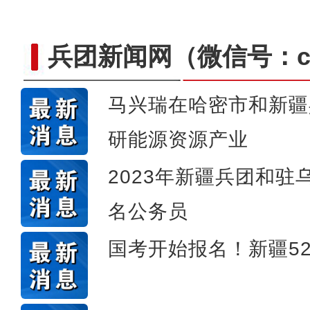
兵团新闻网
（微信号：cn
马兴瑞在哈密市和新疆
研能源资源产业
国家二级保护动物盘羊现身
2023年新疆兵团和驻
名公务员
国考开始报名！新疆52