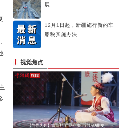
展
侨乡故事 | 荣成：我很荣幸能成为沙漠“锁边
复
12月1日起，新疆施行新的车
船税实施办法
…
他
视觉焦点
【与你为邻】吉尔吉斯斯坦媒体人：中国发展
主
多
【与你为邻】雷斯拜·伊萨科夫：让玛纳斯史