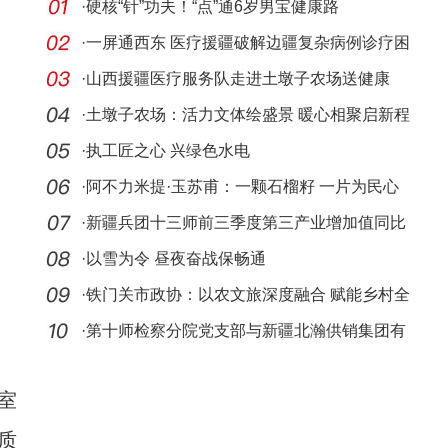
·
硬核“针”功夫！“点”通6岁男宝健康路
·
一屏通西东 医疗援疆破解边疆复杂病例诊疗困
局
·
山西援疆医疗服务队走进土墩子农场送健康
·
土墩子农场：活力文体绘盛景 暖心相聚启新程
·
执工匠之心 兴绿色水电
·
阿不力米提·玉苏甫：一颗石榴籽 一片为民心
·
新疆兵团十三师前三季度第三产业增加值同比
增长8.
·
以雪为令 昼夜奋战保畅通
·
铁门关市政协：以农文旅深度融合 赋能乡村全
面振兴
·
第十师检察分院党支部与新疆北瀚供销集团有
限公司
室
质