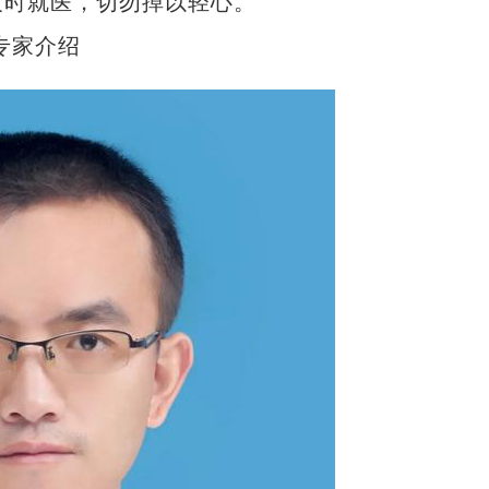
及时就医，切勿掉以轻心。
专家介绍
“兵团造”内镶贴片式滴灌带设备出口中