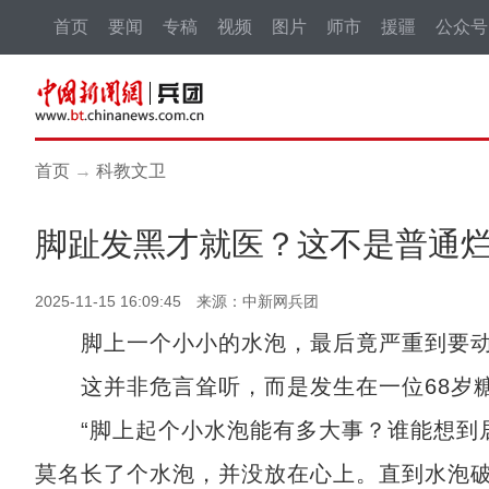
首页
要闻
专稿
视频
图片
师市
援疆
公众号
首页
→
科教文卫
脚趾发黑才就医？这不是普通
2025-11-15 16:09:45 来源：中新网兵团
脚上一个小小的水泡，最后竟严重到要动
这并非危言耸听，而是发生在一位68岁糖
“脚上起个小水泡能有多大事？谁能想到居
莫名长了个水泡，并没放在心上。直到水泡破