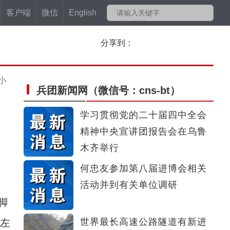
客户端
微信
English
分享到：
小
兵团新闻网
（微信号：cns-bt）
学习贯彻党的二十届四中全会
精神中央宣讲团报告会在乌鲁
木齐举行
何忠友参加第八届进博会相关
活动并到有关单位调研
脚
世界最长高速公路隧道有新进
，左