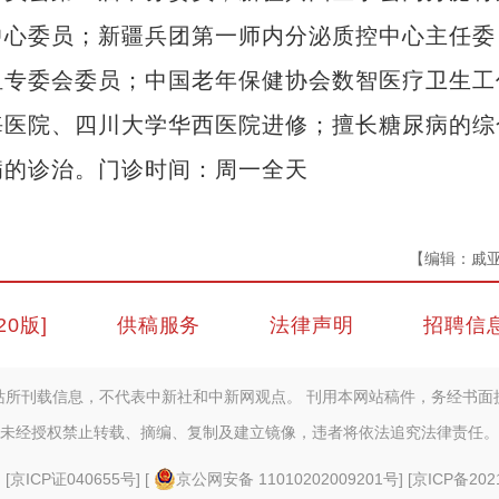
中心委员；新疆兵团第一师内分泌质控中心主任委
组专委会委员；中国老年保健协会数智医疗卫生工
海医院、四川大学华西医院进修；擅长糖尿病的综
病的诊治。门诊时间：周一全天
【编辑：戚
20版]
供稿服务
法律声明
招聘信
站所刊载信息，不代表中新社和中新网观点。 刊用本网站稿件，务经书面
未经授权禁止转载、摘编、复制及建立镜像，违者将依法追究法律责任。
] [
京ICP证040655号
] [
京公网安备 11010202009201号
] [
京ICP备202