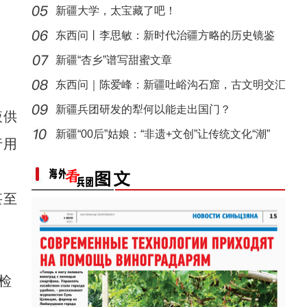
什么？
新疆大学，太宝藏了吧！
东西问丨李思敏：新时代治疆方略的历史镜鉴
新疆“杏乡”谱写甜蜜文章
东西问｜陈爱峰：新疆吐峪沟石窟，古文明交汇
见证
新疆兵团研发的犁何以能走出国门？
液供
【与你为邻】吉尔吉斯斯坦媒体人：中国发展
新疆“00后”姑娘：“非遗+文创”让传统文化“潮”
行用
甚至
检