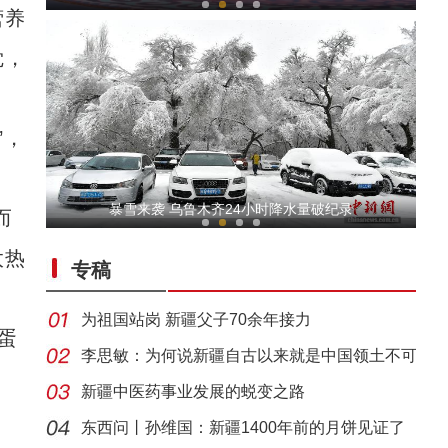
营养
觉，
’，
侨乡故事 | 卡瓦斯三姐妹的“甜蜜密码”
暴雪来袭 乌鲁木齐24小时降水量破纪录
而
太热
专稿
为祖国站岗 新疆父子70余年接力
蛋
李思敏：为何说新疆自古以来就是中国领土不可
分割
新疆中医药事业发展的蜕变之路
侨乡故事 | 荣成：我很荣幸能成为沙漠“锁边
东西问丨孙维国：新疆1400年前的月饼见证了