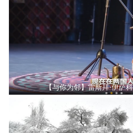
【与你为邻】雷斯拜·伊萨