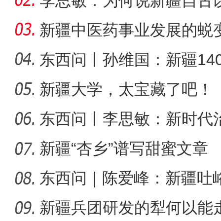
李思敏：为何说新疆自古
可分割
新疆中医药事业发展的蜕
东西问丨孙维国：新疆14
了什么？
新疆大学，太宝藏了吧！
侨乡故事 | 荣成：我很荣幸
东西问丨李思敏：新时代
新疆“杏乡”谱写甜蜜文章
东西问｜陈爱峰：新疆吐
汇见证
新疆兵团研发的犁何以能