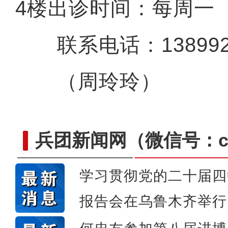
4楼出诊时间：每周一
联系电话：1389923
（周玲玲）
兵团新闻网
（微信号：cn
学习贯彻党的二十届四
侨乡故事 | 荣成：我很荣幸
报告会在乌鲁木齐举行