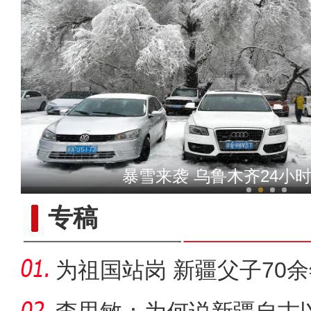
侨乡故事 | 卡瓦斯三姐妹
暴雪来袭 乌鲁木齐24小
专稿
为祖国站岗 新疆父子70