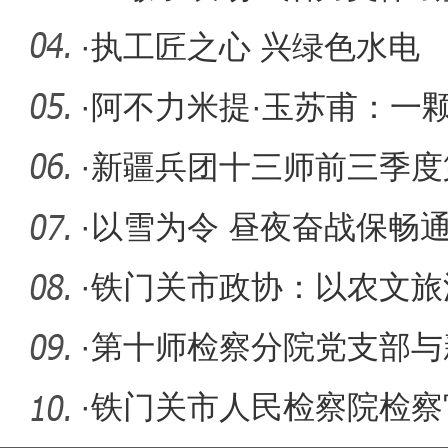
程
·
执工匠之心 兴绿色水电
·
阿不力米提·玉苏甫：一
·
新疆兵团十三师前三季度
比增长8.
·
以雪为令 昼夜奋战保畅
·
铁门关市政协：以农文旅
全面振兴
·
第十师检察分院党支部与
有限公司
·
铁门关市人民检察院检察