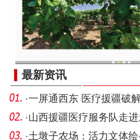
现代科技提升新疆兵团葡
最新资讯
·
一屏通西东 医疗援疆破
困局
·
山西援疆医疗服务队走进
·
土墩子农场：活力文体绘