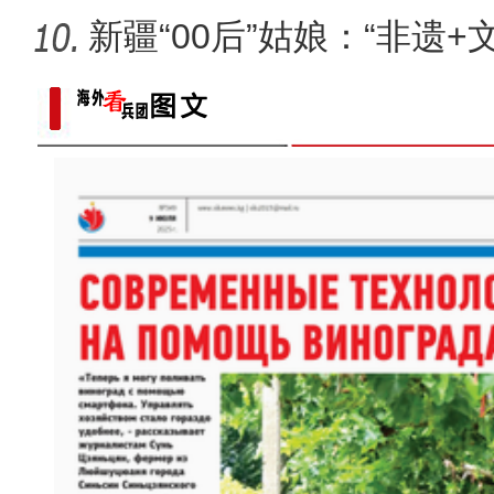
新疆“00后”姑娘：“非遗+
【与你为邻】吉尔吉斯斯坦