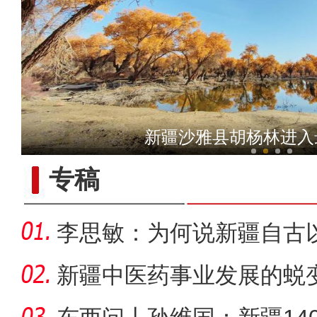
镜头下的六团：从田间到地
新疆沙雅县胡杨林进入
专稿
李思敏：为何说新疆自古
可分割
新疆中医药事业发展的蜕