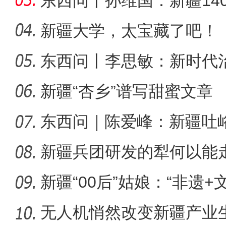
东西问丨孙维国：新疆14
了什么？
新疆大学，太宝藏了吧！
东西问丨李思敏：新时代
六团举办花式足球
新疆“杏乡”谱写甜蜜文章
东西问｜陈爱峰：新疆吐
汇见证
新疆兵团研发的犁何以能
新疆“00后”姑娘：“非遗+
无人机悄然改变新疆产业