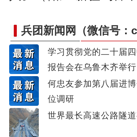
兵团新闻网
（微信号：cn
学习贯彻党的二十届四
【与你为邻】亚美尼亚作曲
报告会在乌鲁木齐举行
何忠友参加第八届进博
位调研
世界最长高速公路隧道