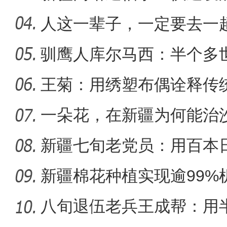
距离
人这一辈子，一定要去一
驯鹰人库尔马西：半个多
【与你为邻】职业攀登者李渊
王菊：用绣塑布偶诠释传
一朵花，在新疆为何能治
新疆七旬老党员：用百本
世纪变
新疆棉花种植实现逾99%
八旬退伍老兵王成帮：用