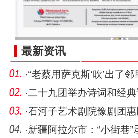
新疆兵团冷水鱼热
最新资讯
·
“老蔡用萨克斯‘吹’出了邻
·
二十九团举办诗词和经典
·
石河子艺术剧院豫剧团惠
一四九团
·
新疆阿拉尔市：“小街巷”