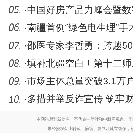
·
中国好房产品力峰会暨数
新疆（兵
·
南疆首例“绿色电生理”手
·
邵医专家李哲勇：跨越50
·
填补北疆空白！第十二师成
杏李
·
市场主体总量突破3.1万
做到的？
·
多措并举反诈宣传 筑牢
本网站所刊载信息，不代表中新社和中新网观点。 
未经授权禁止转载、摘编、复制及建立镜像，