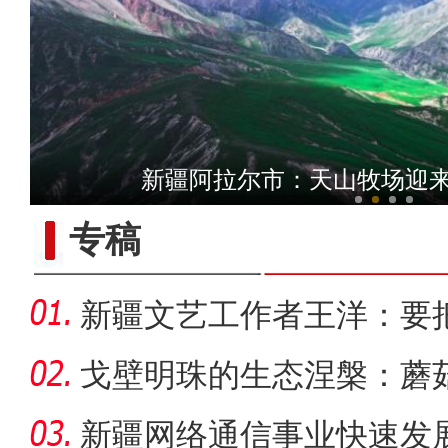
新疆阿拉尔市的天山牧场
新疆阿拉尔市：天山牧场迎来
专稿
新疆文艺工作者王洋：要
多人听
戈壁明珠的生态涅槃：蘑
战
新疆网络通信事业快速发