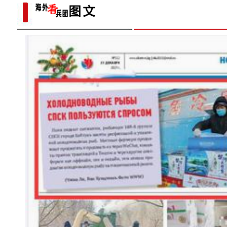
装
【与你为邻】孟秀丽：架起中