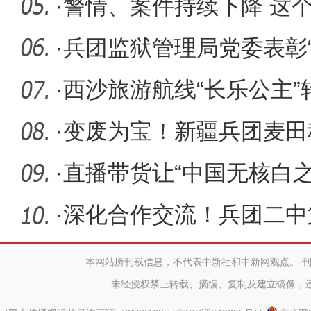
周年”
·
警情、案件持续下降 这
的？
·
兵团监狱管理局党委表彰
党建
·
西沙旅游航线“长乐公主
站走
·
变废为宝！新疆兵团麦田
·
直播带货让“中国无核白之
全
·
深化合作交流！兵团二中
城二中签
本网站所刊载信息，不代表中新社和中新网观点。 
未经授权禁止转载、摘编、复制及建立镜像，