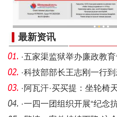
新疆兵团春节旅游市场
最新资讯
·
五家渠监狱举办廉政教育
·
科技部部长王志刚一行到
拉尔市调
·
阿瓦汗·买买提：坐轮椅
·
一四一团组织开展“纪念抗