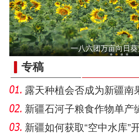
共享文化盛宴 共话兵地融合
一八六团万亩向日葵
专稿
露天种植会否成为新疆南
新疆石河子粮食作物单产
新疆如何获取“空中水库”