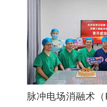
脉冲电场消融术（P