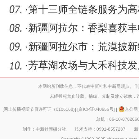
·
第十三师全链条服务为高
业“保驾护
·
新疆阿拉尔：香梨喜获丰
·
新疆阿拉尔市：荒漠披新
画卷
·
芳草湖农场与大禾科技发
解膜生产
本网站所刊载信息，不代表中新社和中新网观点。 
未经授权禁止转载、摘编、复制及建立镜像，
[
网上传播视听节目许可证（0106168)
] [
京ICP证040655号
] [
京公网安
总机：86-10-878266
制作：中新社新疆分社 技术支持：0991-8557237 新闻热线：