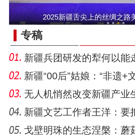
新疆石河子：国际物
2025新疆舌尖上的丝绸之
专稿
新疆兵团研发的犁何以能
新疆“00后”姑娘：“非遗+
无人机悄然改变新疆产业
新疆文艺工作者王洋：要
多人听
戈壁明珠的生态涅槃：蘑
【与你为邻】吉国马戏表演