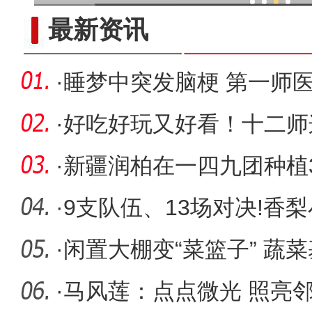
新疆兵团：“两吨粮田”示
最新资讯
·
睡梦中突发脑梗 第一师
题
·
好吃好玩又好看！十二师
·
新疆润柏在一四九团种植3
喜迎丰收
·
9支队伍、13场对决!香梨
幕
·
闲置大棚变“菜篮子” 蔬
·
马风莲：点点微光 照亮