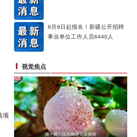
新疆石河子：国际物流枢纽新城
9月9日起报名！新疆公开招聘
事业单位工作人员6440人
视觉焦点
【与你为邻】吉国马戏表演技师：这里的人和
地项
第一师六团西梅进入采摘期