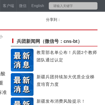
客户端
微信
English
分享到：
小
兵团新闻网
（微信号：cns-bt）
教育部名单公布！兵团2个教师
团队通过认定
油酸
新疆兵团持续加大优质企业梯
重
度培育力度
标准
新疆发布消费风险提示！