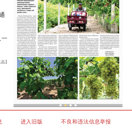
通
又一
袁晶】
亚
现代科技提升新疆兵团葡萄种植效率
息
进入旧版
不良和违法信息举报