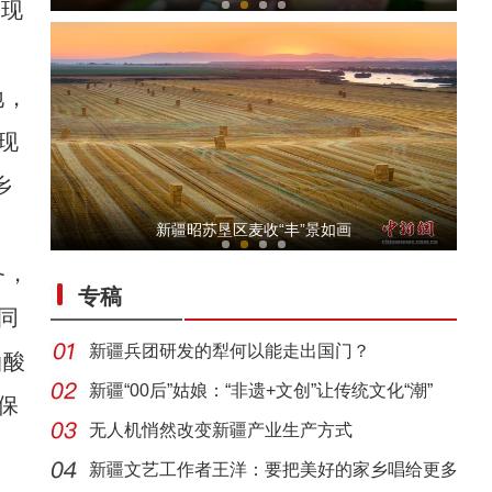
展现
地，
现
乡
新疆石河子：打造“空中丝路”现代物流新枢
新疆昭苏垦区麦收“丰”景如画
备，
专稿
同
新疆兵团研发的犁何以能走出国门？
油酸
新疆“00后”姑娘：“非遗+文创”让传统文化“潮”
保
无人机悄然改变新疆产业生产方式
新疆石河子：国际物流枢纽新城
新疆文艺工作者王洋：要把美好的家乡唱给更多