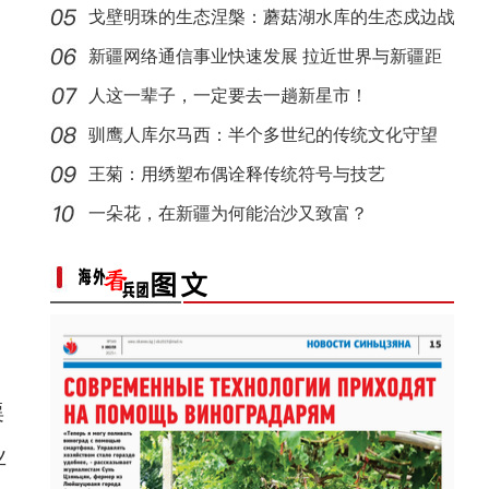
人听
戈壁明珠的生态涅槃：蘑菇湖水库的生态戍边战
新疆网络通信事业快速发展 拉近世界与新疆距
离
人这一辈子，一定要去一趟新星市！
驯鹰人库尔马西：半个多世纪的传统文化守望
王菊：用绣塑布偶诠释传统符号与技艺
【与你为邻】吉国马戏表演技师：这里的人和
一朵花，在新疆为何能治沙又致富？
渠
业