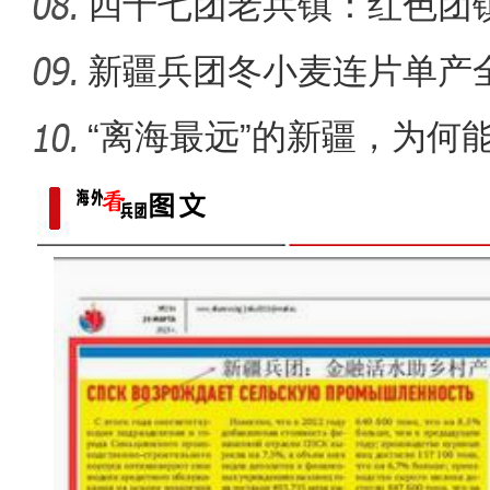
四十七团老兵镇：红色团
新疆兵团冬小麦连片单产
在？
“离海最远”的新疆，为何能
“阿克苏好地方·龟兹之美