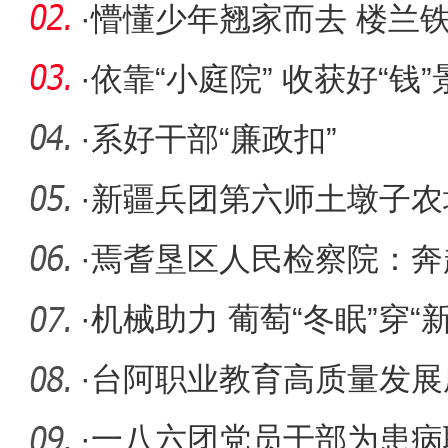
防安全
·
懵懂少年翘家而去 楼兰
·
依靠“小庭院” 收获好“钱”
·
系好干部“廉政扣”
·
新疆兵团第六师土墩子农
桥经验
·
焉耆垦区人民检察院：奔
地”，
·
机械助力 葡萄“冬眠”穿“新
·
台阿职业教育高质量发展
业技术学
·
一八六团党员干部为患病