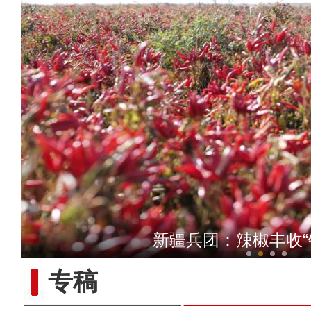
《给爸爸的一封
新疆兵团：辣椒丰收“
专稿