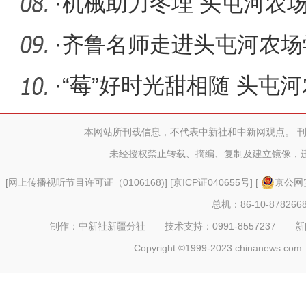
·
机械助力冬埋 头屯河农场
入“冬眠”
·
齐鲁名师走进头屯河农场
活动
·
“莓”好时光甜相随 头屯
草莓熟
本网站所刊载信息，不代表中新社和中新网观点。 
未经授权禁止转载、摘编、复制及建立镜像，
[
网上传播视听节目许可证（0106168)
] [
京ICP证040655号
] [
京公网安
总机：86-10-878266
制作：中新社新疆分社 技术支持：0991-8557237 新闻热线：
Copyright ©1999-2023 chinanews.com. 