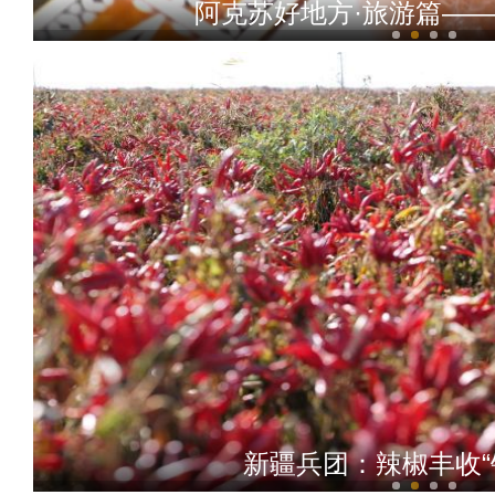
《给爸爸的一封
阿克苏公安文联组织会
万亩红枣香飘团场 职工