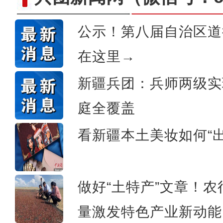
公示！第八届自治区道
在这里→
“阿克苏好地方·龟兹之美
新疆兵团：兵师两级实
庭全覆盖
看新疆本土美妆如何“出
做好“土特产”文章！
量激发特色产业新动能