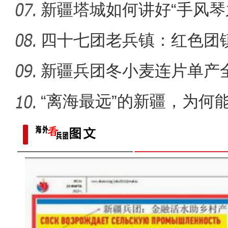
新疆塔城如何讲好“手风琴
四十七团老兵镇：红色团
新疆兵团冬小麦连片单产
在？
“离海最远”的新疆，为何能