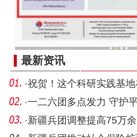
与木头对话的“守艺人”：手做
最新资讯
·
祝贺！这个科研实践基地
师揭牌
·
一二六团多点发力 守护平
·
新疆兵团调整提高75万