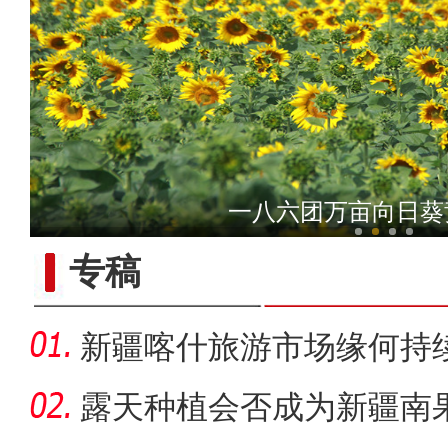
共享文化盛宴 共话兵地融合
壮观！新疆兵团“麦收
专稿
新疆喀什旅游市场缘何持
露天种植会否成为新疆南