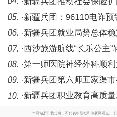
老金水平
·
新疆兵团推动社会保险扩
覆盖
·
新疆兵团：96110电诈
避免经济损
·
新疆兵团就业局势总体稳
就业5.0
·
西沙旅游航线“长乐公主
活动
·
第一师医院神经外科顺利
外硬脊膜
·
新疆兵团第六师五家渠市
节
·
新疆兵团职业教育高质量
本网站所刊载信息，不代表中新社和中新网观点。 