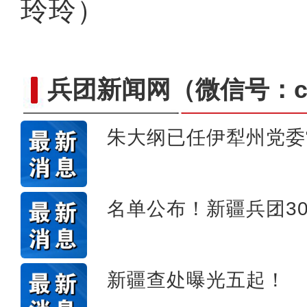
玲玲）
兵团新闻网
（微信号：cn
朱大纲已任伊犁州党委
新疆兵团昆玉市 沙海中
名单公布！新疆兵团3
新疆查处曝光五起！