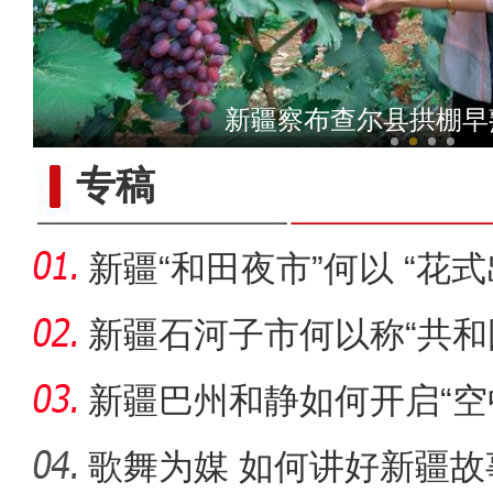
体验马术成为新疆兵团民众
盛夏新疆“小独库”伊昭
新疆察布查尔县拱棚早
专稿
新疆“和田夜市”何以 “花式
新疆石河子市何以称“共和
新疆巴州和静如何开启“空
歌舞为媒 如何讲好新疆故