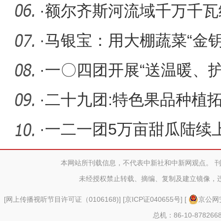
·
额尔齐斯河流域千万千瓦
建设拉开
·
马银宝：用大棚蔬菜“金钥匙
·
一〇四团开展“送温暖、
人”义
·
二十九团:特色果品种植
·
一二一团5万亩甜瓜陆续
亚市场
本网站所刊载信息，不代表中新社和中新网观点。 
未经授权禁止转载、摘编、复制及建立镜像，
[
网上传播视听节目许可证（0106168)
] [
京ICP证040655号
] [
京公网安
总机：86-10-878266