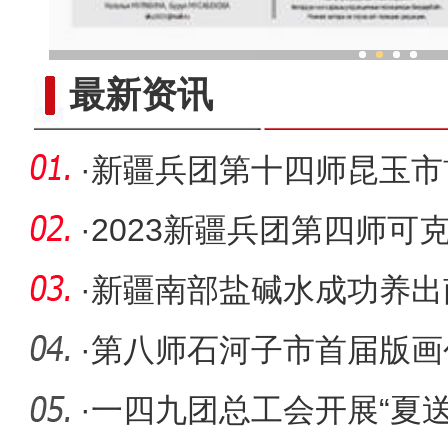
与木头对话的“守艺人”：手
最新资讯
·
新疆兵团第十四师昆玉市
推介会
·
2023新疆兵团第四师可
好省市
·
新疆南部盐碱水成功养出
销售
·
第八师石河子市首届版画
画的新局
·
一四九团总工会开展“夏