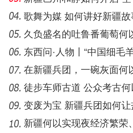
歌舞为媒 如何讲好新疆故
久负盛名的吐鲁番葡萄何以
新疆兵团昆玉市 沙海中
东西问·人物丨“中国细毛
脚
在新疆兵团，一碗灰面何
徒步车师古道 公众考古何
化遗
变废为宝 新疆兵团如何让
新疆何以实现夜经济繁荣