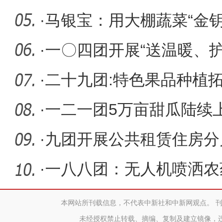
建设拉开
·
马银宝：用大棚蔬菜“金钥匙
·
一〇四团开展“送温暖、
人”义
·
二十九团:特色果品种植
·
一二一团5万亩甜瓜陆续
亚市场
·
九团开展公共租赁住房分
·
一八八团：无人机喷洒农药
本网站所刊载信息，不代表中新社和中新网观点。 
未经授权禁止转载、摘编、复制及建立镜像，