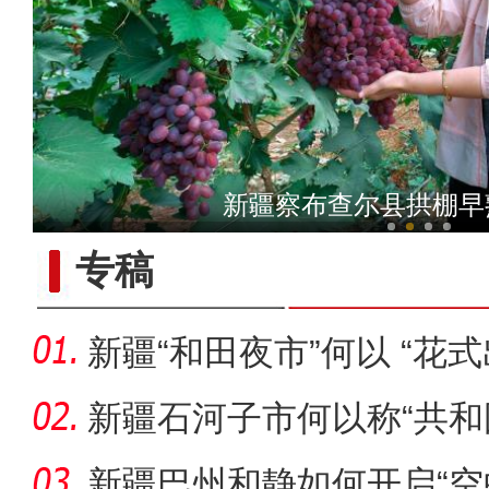
体验马术成为新疆兵团民众
盛夏新疆“小独库”伊昭
专稿
新疆“和田夜市”何以 “花式
新疆石河子市何以称“共和
新疆巴州和静如何开启“空