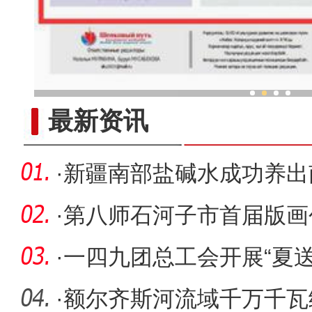
与木头对话的“守艺人”：手做
最新资讯
·
新疆南部盐碱水成功养出
销售
·
第八师石河子市首届版画
画的新局
·
一四九团总工会开展“夏
·
额尔齐斯河流域千万千瓦