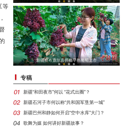
区等
，
督
的
《游在新疆、吃住在兵团》系列短视频：十三
新疆察布查尔县拱棚早熟葡萄上市
专稿
新疆“和田夜市”何以 “花式出圈”？
新疆石河子市何以称“共和国军垦第一城”
新疆巴州和静如何开启“空中水库”大门？
体验马术成为新疆兵团民众又一休闲娱乐方式
歌舞为媒 如何讲好新疆故事？