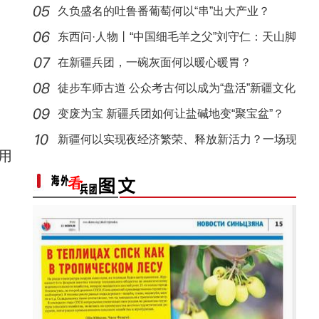
久负盛名的吐鲁番葡萄何以“串”出大产业？
东西问·人物丨“中国细毛羊之父”刘守仁：天山脚
在新疆兵团，一碗灰面何以暖心暖胃？
徒步车师古道 公众考古何以成为“盘活”新疆文化
遗
变废为宝 新疆兵团如何让盐碱地变“聚宝盆”？
新疆兵团昆玉市 沙海中的“世外桃源”
新疆何以实现夜经济繁荣、释放新活力？一场现
用
场推