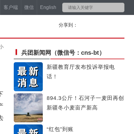
客户端
微信
English
分享到：
小
兵团新闻网
（微信号：cns-bt）
新疆教育厅发布投诉举报电
话！
下
894.3公斤！石河子一麦田再创
产
新疆冬小麦亩产新高
去
“红包”到账