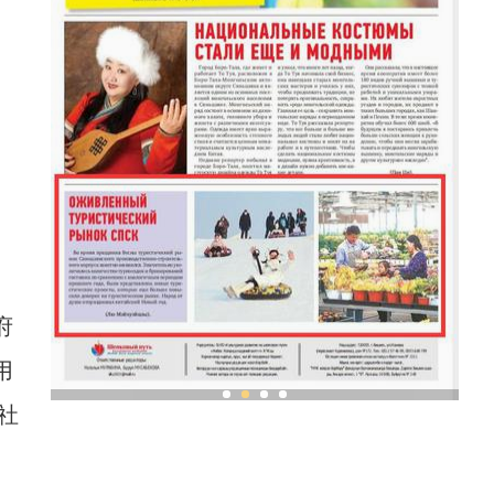
府
用
社
兴乡
新疆兵团春节旅游市场快速升温