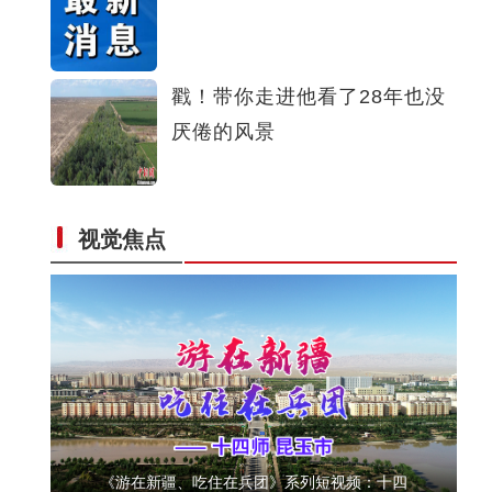
体验马术成为新疆兵团民众又一休闲娱乐方式
戳！带你走进他看了28年也没
厌倦的风景
视觉焦点
新疆兵团昆玉市 沙海中的“世外桃源”
《游在新疆、吃住在兵团》系列短视频：十四