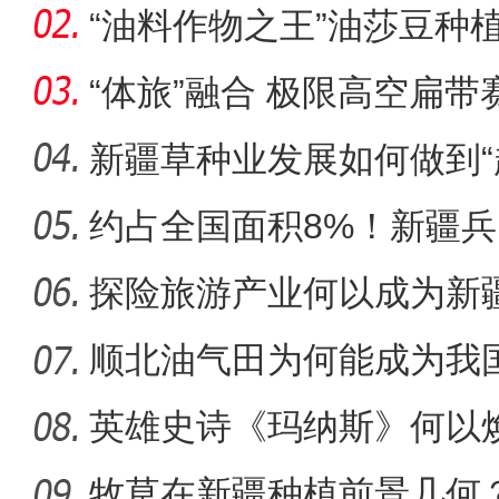
“油料作物之王”油莎豆种
“体旅”融合 极限高空扁
区？
新疆草种业发展如何做到“
约占全国面积8%！新疆
阿克苏好地方·旅游篇—《
市为何能
探险旅游产业何以成为新疆
顺北油气田为何能成为我
名的项
英雄史诗《玛纳斯》何以
牧草在新疆种植前景几何