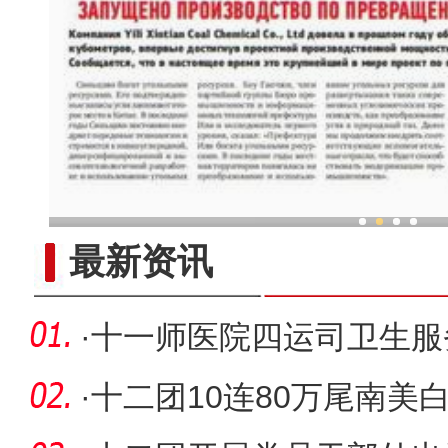
新疆兵团柯尔克孜族毡帽传承
最新资讯
·
十一师医院四运司卫生服
烟日”
·
十二团10连80万尾南美