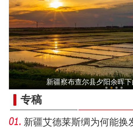
当四大名著经典曲目邂逅新
新疆察布查尔县夕阳余晖下
专稿
新疆艾德莱斯绸为何能换