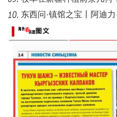
东西问·镇馆之宝丨阿迪力
印，
《游在新疆、吃住在兵团》