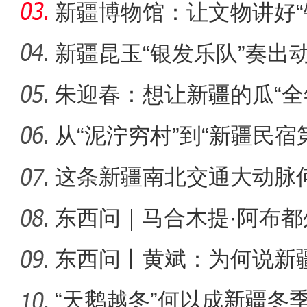
生态
新疆博物馆：让文物讲好“
新疆昆玉“银发乐队”奏出
朱迎春：想让新疆的瓜“全
侨乡故事 | 哈班拜的
从“泥泞穷村”到“新疆民宿
桂
这条新疆南北交通大动脉
度”？
东西问｜马合木提·阿布
何以实
东西问丨黄斌：为何说新
一部交
“天鹅越冬”何以成新疆冬