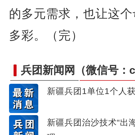
的多元需求，也让这个
多彩。（完）
兵团新闻网
（微信号：cn
新疆兵团1单位1个人
侨乡故事 | 哈班拜的
新疆兵团治沙技术“出