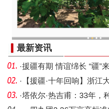
现代科技提升新疆兵团葡
最新资讯
·
援疆有期 情谊绵长 “疆”
·
【援疆·十年回响】浙江
式”援疆
·
塔依尔·热吉甫：33年，