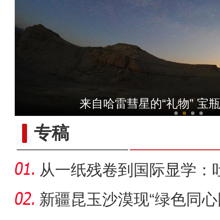
【与你为邻】新疆水果
来自哈雷彗星的“礼物” 宝
专稿
从一纸残卷到国际显学：
出“冷门”
新疆昆玉沙漠现“绿色同心