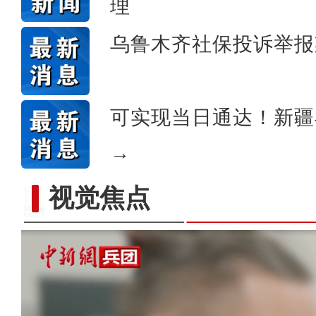
理
乌鲁木齐社保投诉举报
可实现当日通达！新疆
→
视觉焦点
以“阅读+文旅+非遗+农技”