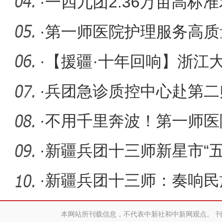
·
一四九团2.36万亩高标
下“启动键
·
第一师医院护理服务高质
赛砺技强
·
【援疆·十年回响】浙江
式”援疆
·
兵团急诊质控中心赴第二
查工作
·
不用千里奔波！第一师医
检测在家
·
新疆兵团十三师新星市“
19.86万
·
新疆兵团十三师：奏响民
本网站所刊载信息，不代表中新社和中新网观点。 