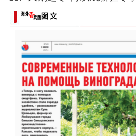
以“阅读+文旅+非遗+农技”