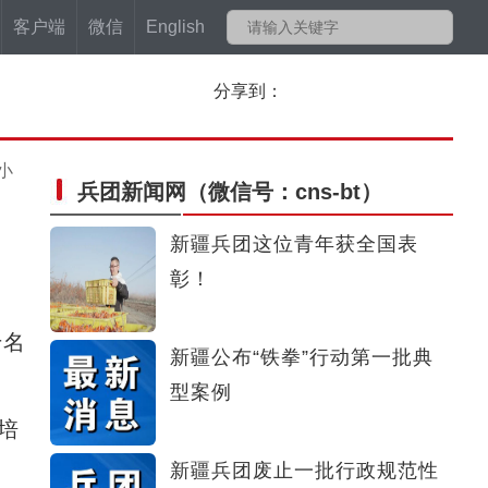
客户端
微信
English
分享到：
小
兵团新闻网
（微信号：cns-bt）
新疆兵团这位青年获全国表
彰！
千名
新疆公布“铁拳”行动第一批典
型案例
培
新疆兵团废止一批行政规范性