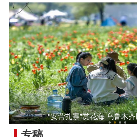
崭新“城”迹：兵团城镇化
直击武警兵团总队
专稿