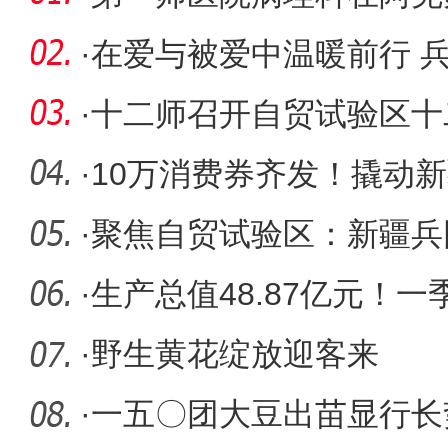
瘤PD-L
·
在爱与被爱中温暖前行 
校里的民
·
十二师召开自贸试验区十二
2次工作专
·
10万消费券齐发！撬动新
一”假
·
聚焦自贸试验区：新疆兵
能推
·
生产总值48.87亿元！
师经济运
·
野生黄花绽放迎客来
·
一五〇团大豆出苗显行长