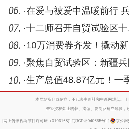
瘤PD-L
·
在爱与被爱中温暖前行 
校里的民
·
十二师召开自贸试验区十二
2次工作专
·
10万消费券齐发！撬动新
一”假
·
聚焦自贸试验区：新疆兵
能推
·
生产总值48.87亿元！
师经济运
本网站所刊载信息，不代表中新社和中新网观点。 
未经授权禁止转载、摘编、复制及建立镜像，
[
网上传播视听节目许可证（0106168)
] [
京ICP证040655号
] [
京公网安