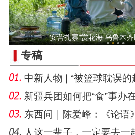
十年·数说 经济
“安营扎寨”赏花海 乌鲁木
专稿
中新人物 | “被篮球耽误
总冠
新疆兵团如何把“食”事办
东西问｜陈爱峰：《论语
疆的课
人这一辈子，一定要去一