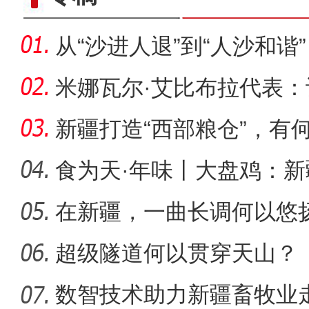
从“沙进人退”到“人沙和谐
米娜瓦尔·艾比布拉代表
字“活
新疆打造“西部粮仓”，有
食为天·年味丨大盘鸡：
味担当
在新疆，一曲长调何以悠
【与你为邻】乌兹别克斯坦
超级隧道何以贯穿天山？
数智技术助力新疆畜牧业走