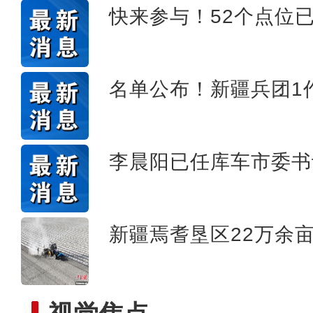
快来参与！52个点位
【与你为邻】乌兹别克斯坦
名单公布！新疆兵团1
李晨阳已任库车市委书
新疆焉耆垦区22万余