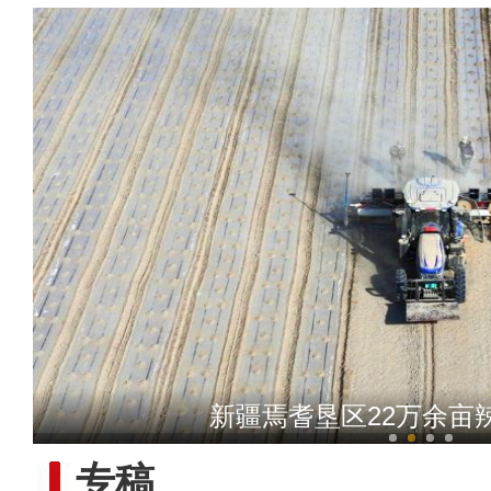
【与你为邻】乌兹小哥中国
新疆焉耆垦区22万余亩
专稿