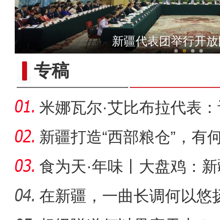
【与你为邻】乌兹小哥中国
新疆代表团举行开放
专稿
米娜瓦尔·艾比布拉代表
字“活
新疆打造“西部粮仓”，有
食为天·年味丨大盘鸡：
味担当
在新疆，一曲长调何以悠