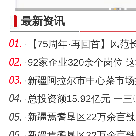
新疆兵团冷水鱼热
最新资讯
·
【75周年·再回首】风范
一师医
·
92家企业320余个岗位 
·
新疆阿拉尔市中心菜市场
·
总投资额15.92亿元 一
目
·
新疆焉耆垦区22万余亩
·
新疆焉耆垦区22万余亩