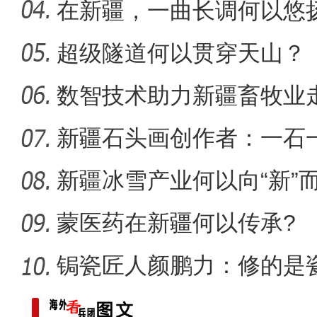
味担当
在新疆，一曲长调何以悠
超级隧道何以贯穿天山？
【与你为邻】乌兹别克斯坦
数智技术助力新疆畜牧业走
新疆石头画创作者：一石
新疆冰雪产业何以向“新”
蒙医药在新疆何以传承?
锔瓷匠人颜鹏力：修的是瓷