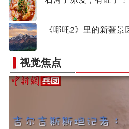
《哪吒2》里的新疆景
视觉焦点
【与你为邻】韩国留学生何