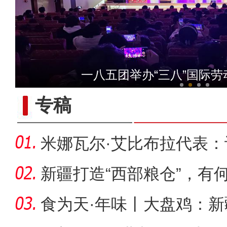
【与你为邻】乌兹小哥中国
一八五团举办“三八”国际
专稿
米娜瓦尔·艾比布拉代表
字“活
新疆打造“西部粮仓”，有
食为天·年味丨大盘鸡：