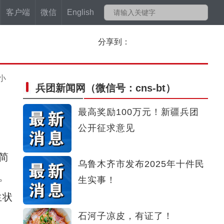
客户端
微信
English
分享到：
小
兵团新闻网
（微信号：cns-bt）
最高奖励100万元！新疆兵团
公开征求意见
简
乌鲁木齐市发布2025年十件民
。
生实事！
生状
石河子凉皮，有证了！