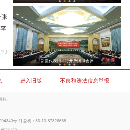
一张
 李
亚平】
【与你为邻】乌兹小哥中国行：用镜头记录真
新疆代表团举行开放团组会议
息
进入旧版
不良和违法信息举报
授权。
【与你为邻】乌兹别克斯坦纪录片导演：吐鲁
004340号-1
] 总机：86-10-87826688