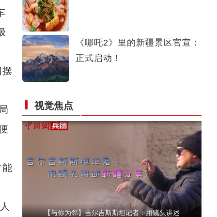
车
【与你为邻】乌兹别克斯坦纪录片导演：吐鲁
极
《哪吒2》里的新疆景区官宣：
正式启动！
们摆
视觉焦点
局
【与你为邻】韩国留学生何明孝：在新疆感知
便
常能
人
【与你为邻】吉尔吉斯斯坦记者：用镜头讲述