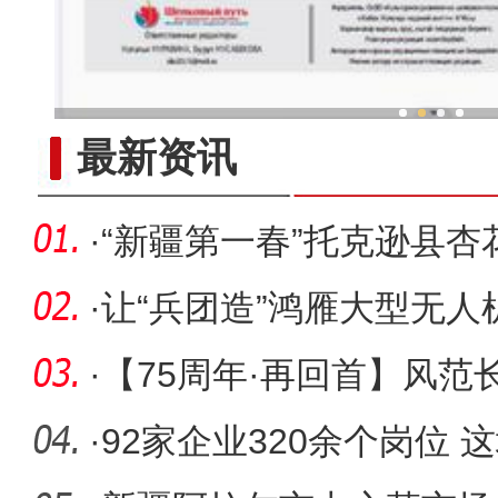
新疆兵团冷水鱼热
最新资讯
·
“新疆第一春”托克逊县杏
日开启
·
让“兵团造”鸿雁大型无人
·
【75周年·再回首】风范
一师医
·
92家企业320余个岗位 