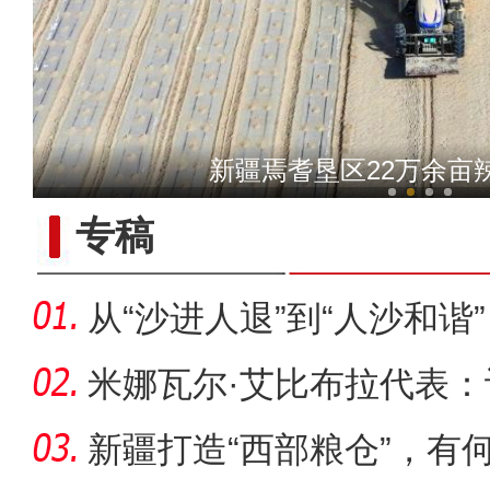
【与你为邻】乌兹小哥中国
新疆焉耆垦区22万余亩
专稿
从“沙进人退”到“人沙和谐
米娜瓦尔·艾比布拉代表
字“活
新疆打造“西部粮仓”，有