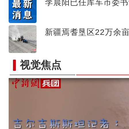
李晨阳已任库车市委书
新疆焉耆垦区22万余
视觉焦点
【与你为邻】韩国留学生何