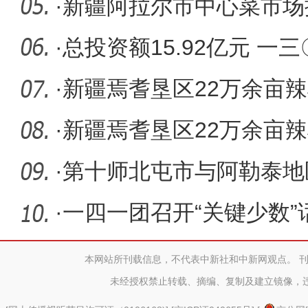
·
新疆阿拉尔市中心菜市场
·
总投资额15.92亿元 一
目
·
新疆焉耆垦区22万余亩
·
新疆焉耆垦区22万余亩
·
第十师北屯市与阿勒泰地
商大会兵
·
一四一团召开“关键少数”
本网站所刊载信息，不代表中新社和中新网观点。 
未经授权禁止转载、摘编、复制及建立镜像，