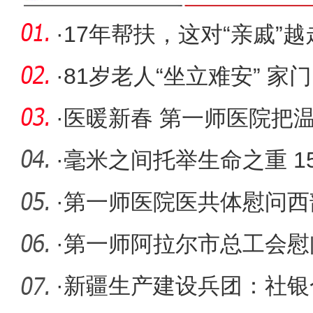
·
17年帮扶，这对“亲戚”
·
81岁老人“坐立难安” 
险患者
·
医暖新春 第一师医院把
·
毫米之间托举生命之重 1
子背后的
·
第一师医院医共体慰问西
·
第一师阿拉尔市总工会慰
·
新疆生产建设兵团：社银