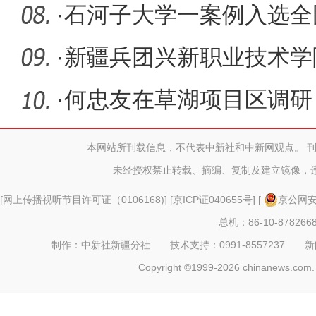
网
·
石河子大学一案例入选全
秀案例
·
新疆兵团兴新职业技术学
服务区域
·
何忠友在草湖项目区调研
本网站所刊载信息，不代表中新社和中新网观点。 
未经授权禁止转载、摘编、复制及建立镜像，
[
网上传播视听节目许可证（0106168)
] [
京ICP证040655号
] [
京公网安备
总机：86-10-878266
制作：中新社新疆分社 技术支持：0991-8557237 新闻热线：
Copyright ©1999-2026 chinanews.com. 