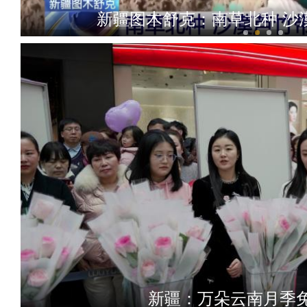
新疆图木舒克：南草北种 沙
新疆铁门关：迎数千只灰鹤越
新疆：万朵云南月季