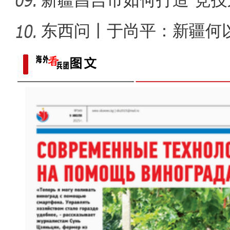
新疆昌吉市如何打造“竞技
东西问丨于尚平：新疆何
歌声飘过盖孜
局？