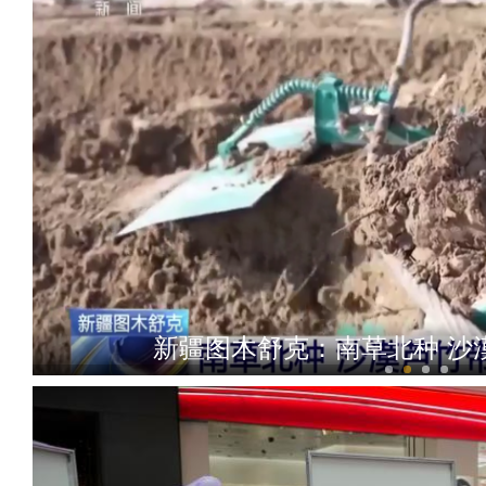
新疆图木舒克：南草北种 沙