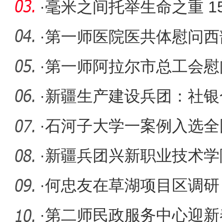
·
毫米之间托举生命之重 1
子背后的
·
第一师医院医共体慰问西
·
第一师阿拉尔市总工会慰
·
新疆生产建设兵团：社银
网
·
石河子大学一案例入选全
秀案例
·
新疆兵团兴新职业技术学
服务区域
·
何忠友在草湖项目区调研
·
第二师民政服务中心迎新