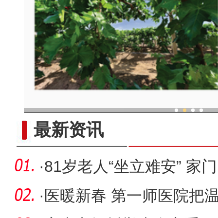
现代科技提升新疆兵团葡
最新资讯
·
81岁老人“坐立难安” 
险患者
·
医暖新春 第一师医院把