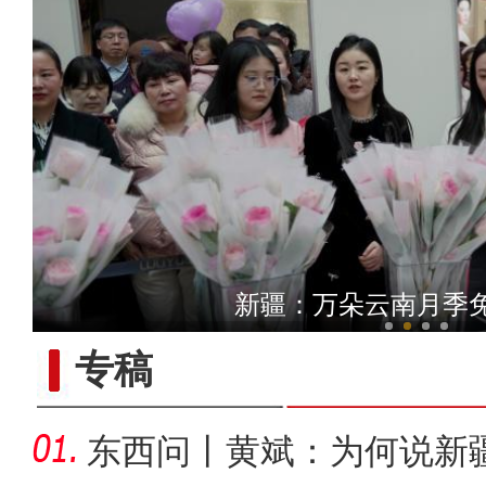
新疆铁门关：迎数千只灰鹤越
CBA常规赛第一阶段收官 
新疆：万朵云南月季
专稿
东西问丨黄斌：为何说新