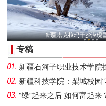
新疆铁门关：迎数千只灰鹤越
新疆塔克拉玛干沙漠现
专稿
新疆石河子职业技术学院
同体意
新疆科技学院：梨城校园“
绘“同心
“绿”起来之后 如何富起来