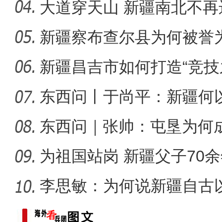
大道穿天山 新疆南北不再
新疆察布查尔县为何被誉为
新疆4000亩沙漠盐
新疆昌吉市如何打造“竞技
东西问丨于尚平：新疆何
局？
东西问｜张帅：屯垦为何
千年良
为祖国站岗 新疆父子70
李思敏：为何说新疆自古
可分割