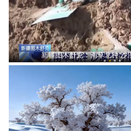
新疆图木舒克：南草北种 沙