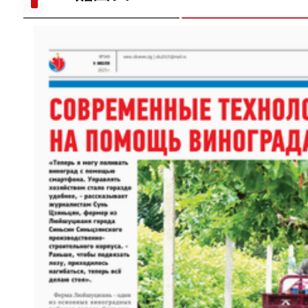
歌声飘过盖孜