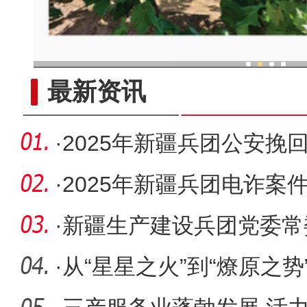
现代科技提升新疆兵团葡
最新资讯
·
2025年新疆兵团公安挽
2亿余元
·
2025年新疆兵团电诈案
下降”
·
新疆生产建设兵团党委常
接受审查
·
从“星星之火”到“燎原之势