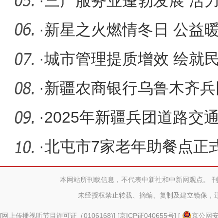
·
三产服务业蓬勃发展 活
·
新星之火燃情冬日 公益
·
城市管理提质增效 绘就
·
新疆农商银行乌鲁木齐兵
·
2025年新疆兵团道路交
·
北屯市7家老年助餐点正
本网站所刊载信息，不代表中新社和中新网观点。 
未经授权禁止转载、摘编、复制及建立镜像，
[
网上传播视听节目许可证（0106168)
] [
京ICP证040655号
] [
京公网安备