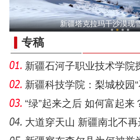
新疆铁门关：迎数千只灰鹤越
新疆塔克拉玛干沙漠现
专稿
新疆石河子职业技术学院
同体意
新疆科技学院：梨城校园“
绘“同心
“绿”起来之后 如何富起来
大道穿天山 新疆南北不再