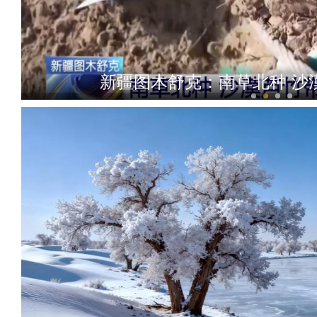
新疆图木舒克：南草北种 沙