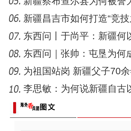
新疆察布查尔县为何被誉为
新疆4000亩沙漠盐
新疆昌吉市如何打造“竞技
东西问丨于尚平：新疆何
局？
东西问｜张帅：屯垦为何
千年良
为祖国站岗 新疆父子70
李思敏：为何说新疆自古
可分割
歌声飘过盖孜