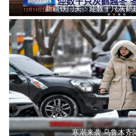
新疆铁门关：迎数千只灰鹤越
新疆4000亩沙漠盐
寒潮来袭 乌鲁木齐