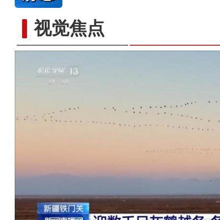
视觉焦点
新疆图木舒克：南草北种 沙