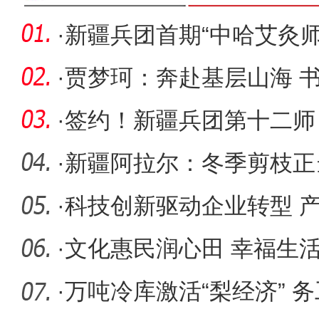
·
新疆兵团首期“中哈艾灸
举办
·
贾梦珂：奔赴基层山海 
·
签约！新疆兵团第十二师
再升级
·
新疆阿拉尔：冬季剪枝正
能
·
科技创新驱动企业转型 
·
文化惠民润心田 幸福生
·
万吨冷库激活“梨经济” 务