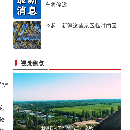
车将停运
侨乡故事 | 艾斯提拉：把新疆的马文化讲给世
今起，新疆这些景区临时闭园
视觉焦点
新疆4000亩沙漠盐碱水稻丰收
保护
它
较
新疆石河子：“诗与远方”之城