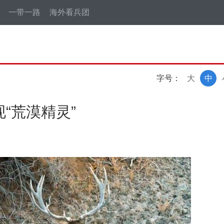
一带一路
海外看兵团
字号：
大
中
“荒漠精灵”