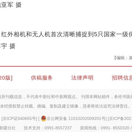
亚军 摄
外相机和无人机首次清晰捕捉到5只国家一级
宇 摄
【编辑：
20版]
供稿服务
法律声明
招聘信
站所刊载信息，不代表中新社和中新网观点。 刊用本网站稿件，务经书面
未经授权禁止转载、摘编、复制及建立镜像，违者将依法追究法律责任。
] [
京ICP证040655号
] [
京公网安备 11010202009201号
] [
京ICP备202
疆分社 技术支持：0991-8557237 新闻热线：0991- 8550320 /