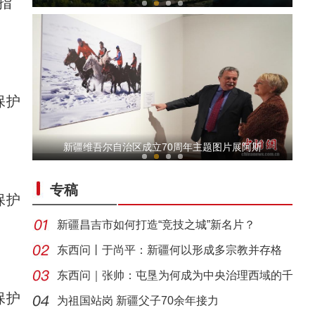
指
保护
侨乡故事 | 阿迪拉：我的十年 与古城共成长
新疆维吾尔自治区成立70周年主题图片展阿斯
专稿
保护
新疆昌吉市如何打造“竞技之城”新名片？
东西问丨于尚平：新疆何以形成多宗教并存格
局？
东西问｜张帅：屯垦为何成为中央治理西域的千
侨乡故事 | 艾斯提拉：把新疆的马文化讲给世
保护
年良
为祖国站岗 新疆父子70余年接力