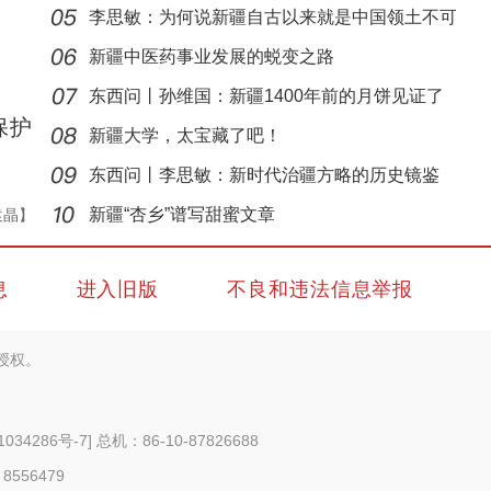
李思敏：为何说新疆自古以来就是中国领土不可
分割
新疆中医药事业发展的蜕变之路
东西问丨孙维国：新疆1400年前的月饼见证了
保护
什么？
新疆大学，太宝藏了吧！
东西问丨李思敏：新时代治疆方略的历史镜鉴
新疆4000亩沙漠盐碱水稻丰收
新疆“杏乡”谱写甜蜜文章
袁晶】
息
进入旧版
不良和违法信息举报
授权。
1034286号-7
] 总机：86-10-87826688
 8556479