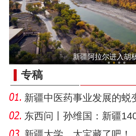
【与你为邻】吉国马戏表演
新疆阿拉尔进入胡
专稿
新疆中医药事业发展的蜕
东西问丨孙维国：新疆14
了什么？
新疆大学，太宝藏了吧！