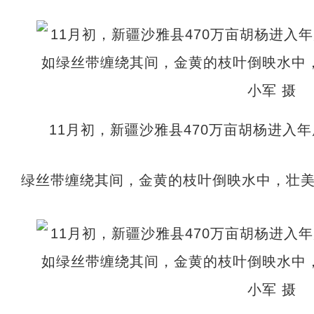
11月初，新疆沙雅县470万亩胡杨进入
绿丝带缠绕其间，金黄的枝叶倒映水中，壮美