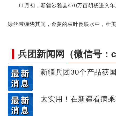
11月初，新疆沙雅县470万亩胡杨进入
绿丝带缠绕其间，金黄的枝叶倒映水中，壮美
兵团新闻网
（微信号：cn
新疆兵团30个产品获
第一师六团西梅进
太实用！在新疆看病乘