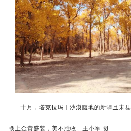
十月，塔克拉玛干沙漠腹地的新疆且末
换上金黄盛装，美不胜收。王小军 摄