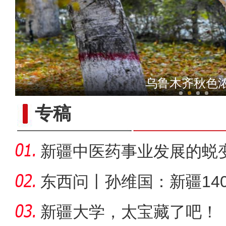
【与你为邻】吉国马戏表演
乌鲁木齐秋色
专稿
新疆中医药事业发展的蜕
东西问丨孙维国：新疆14
了什么？
新疆大学，太宝藏了吧！