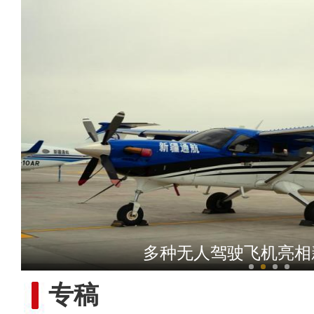
“阿克苏是个好地方·四季
多种无人驾驶飞机亮相
专稿