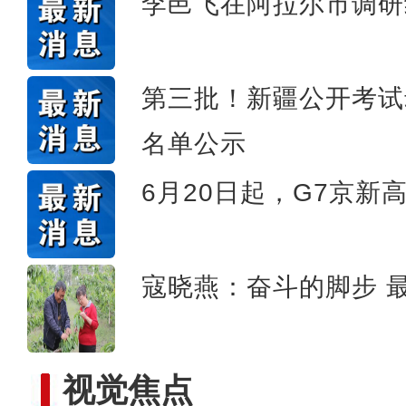
李邑飞在阿拉尔市调研
十年·数说 经济
第三批！新疆公开考试
名单公示
6月20日起，G7京新
寇晓燕：奋斗的脚步 
视觉焦点