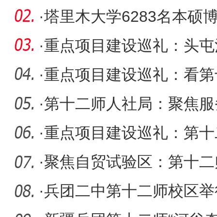
·
塔里木大学6283名本硕
·
重点项目建设巡礼：头屯
续刷新“
·
重点项目建设巡礼：看第
如虹
·
第十二师人社局：聚焦服
平
·
重点项目建设巡礼：第十
施工“黄
·
聚焦自贸试验区：第十二
装备制造
·
兵团二中第十二师校区举