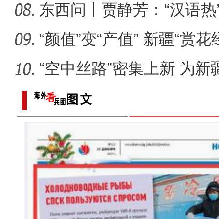
乡”
东西问丨贾静芳：“汉语热
升温
“颜值”变“产值” 新疆“赏
“空中丝路”密集上新 为
展注
标题：新“食”尚！“小份菜