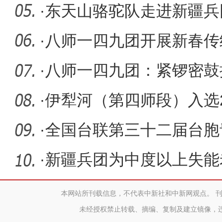
暖人心
·
东天山骆驼队走进新疆兵
·
八师一四九团开展新春传
·
八师一四九团：紧锣密鼓
新春
·
伊犁河（第四师段）入选2
秀案例名
·
全国台联第三十二届台胞
营开营
·
新疆兵团为中度以上失能
务消费补
本网站所刊载信息，不代表中新社和中新网观点。 
未经授权禁止转载、摘编、复制及建立镜像，