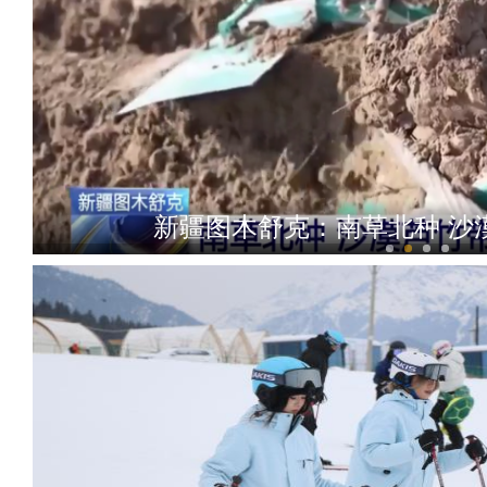
新疆图木舒克：南草北种 沙