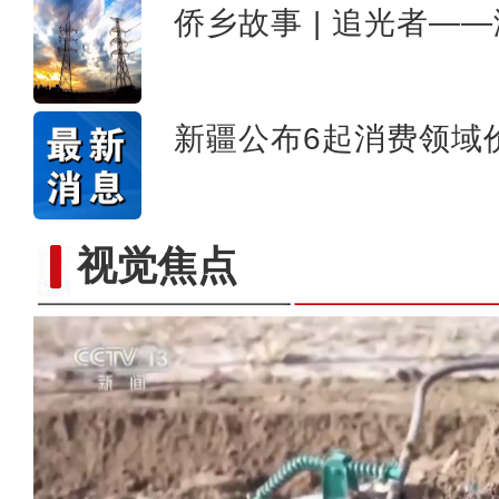
侨乡故事 | 追光者—
新疆公布6起消费领域
歌声飘过盖孜
视觉焦点