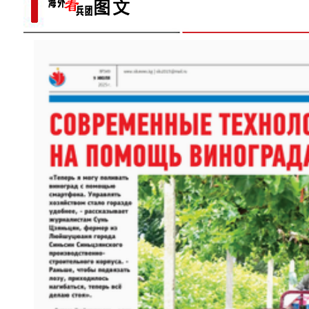
歌声飘过盖孜