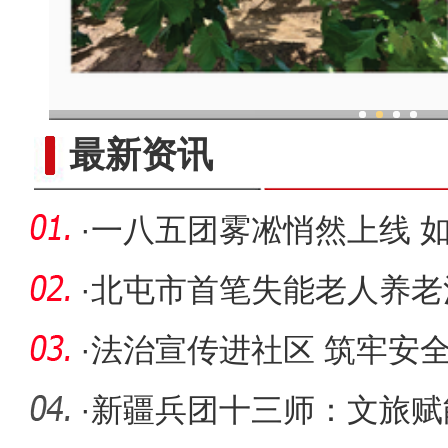
现代科技提升新疆兵团葡
最新资讯
·
一八五团雾凇悄然上线 
·
北屯市首笔失能老人养老
式服务暖
·
法治宣传进社区 筑牢安全
·
新疆兵团十三师：文旅赋