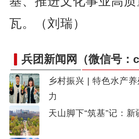
基、推进文化事业高质
瓦。（刘瑞）
兵团新闻网
（微信号：cn
乡村振兴 | 特色水产
新疆4000亩沙漠盐
力
天山脚下“筑基”记：