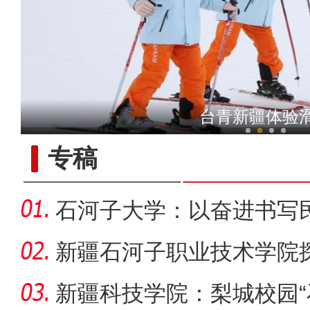
新疆铁门关：迎数千只灰鹤越
新疆北屯：冰上龙舟竞渡
台青新疆体验
专稿
石河子大学：以奋进书写
新疆石河子职业技术学院
同体意
新疆科技学院：梨城校园“