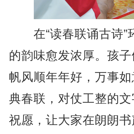
在“读春联诵古诗”
的韵味愈发浓厚。孩子们
帆风顺年年好，万事如意
典春联，对仗工整的文
祝愿，让大家在朗朗书