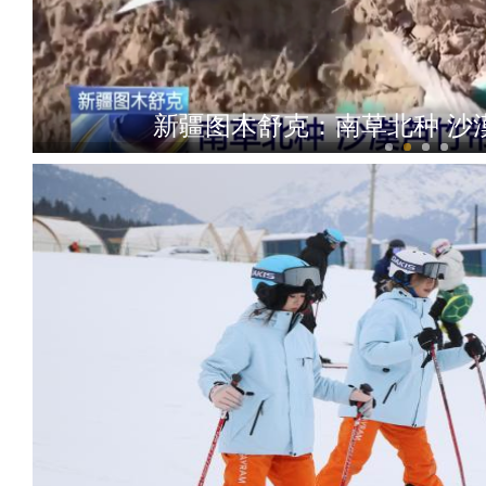
新疆图木舒克：南草北种 沙