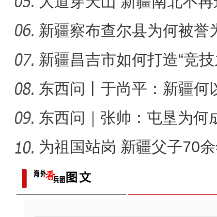
大道穿天山 新疆南北不再
新疆4000亩沙漠盐
新疆察布查尔县为何被誉为
新疆昌吉市如何打造“竞技
东西问丨于尚平：新疆何
局？
东西问｜张帅：屯垦为何
千年良
为祖国站岗 新疆父子70
歌声飘过盖孜