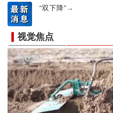
“双下降”→
视觉焦点
歌声飘过盖孜