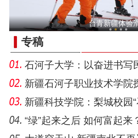
新疆铁门关：迎数千只灰鹤越
台青新疆体验
专稿
石河子大学：以奋进书写
新疆石河子职业技术学院
同体意
新疆科技学院：梨城校园“
绘“同心
“绿”起来之后 如何富起来