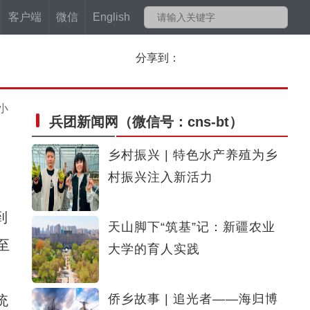
客户端
微信
English
分享到：
小
兵团新闻网
（微信号：cns-bt）
乡村振兴 | 特色水产养殖为乡
村振兴注入新活力
到
天山脚下“筑基”记：新疆农业
至
大学的育人实践
侨乡故事 | 追光者——海归博
统