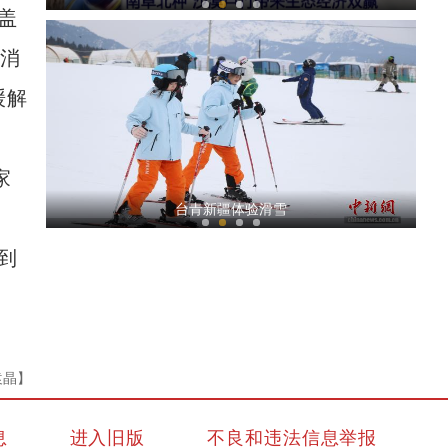
盖
子消
缓解
家
新疆铁门关：迎数千只灰鹤越冬 冬闲农田变“
台青新疆体验滑雪
到
袁晶】
新疆4000亩沙漠盐碱水稻丰收
息
进入旧版
不良和违法信息举报