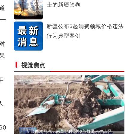
士的新疆答卷
道
新疆4000亩沙漠盐碱水稻丰收
“一
新疆公布6起消费领域价格违法
行为典型案例
对
果
视觉焦点
歌声飘过盖孜河
年
人
0
新疆图木舒克：南草北种 沙漠芦竹带来生态经