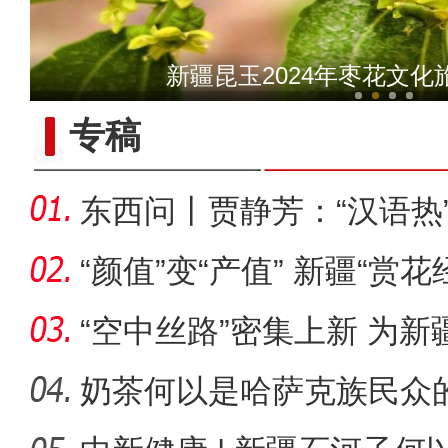
“阿克苏是个好地方·四季
新疆昆玉2024年枣花文
专稿
东西问丨贾静芳：“汉语热
升温
“颜值”变“产值” 新疆“赏
“空中丝路”密集上新 为
展注
奶茶何以是哈萨克族民众