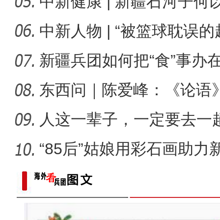
中新健康 | 新疆石河子
十年·数说 经济
承创新
中新人物 | “被篮球耽误
总冠
新疆兵团如何把“食”事办
东西问｜陈爱峰：《论语
疆的课
人这一辈子，一定要去一
“85后”姑娘用彩石画助力
标题：新“食”尚！“小份菜