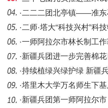
产
·
二二二团北亭镇——准东
加紧施工
·
二师·塔大“科技兴村”科
十七
·
一师阿拉尔市林长制工作
·
新疆兵团进一步完善棉花
·
持续植绿兴绿护绿 新疆
林长制工
·
塔里木大学万名师生下基
大地
·
新疆兵团第一师阿拉尔市