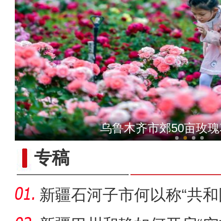
《游在新疆、吃住在兵团》
乌鲁木齐市郊50亩玫
专稿
新疆石河子市何以称“共和