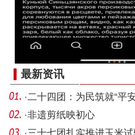
新疆昆仑山下上千亩桃花、
最新资讯
·
二十四团：为民筑就“平安
机”
·
非遗剪纸映初心
·
三十七团扎实推进玉米试