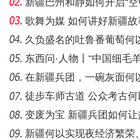
新疆巴州和静如何开启“空
歌舞为媒 如何讲好新疆故
久负盛名的吐鲁番葡萄何以
东西问·人物丨“中国细毛
体验马术成为新疆兵团民众
脚
在新疆兵团，一碗灰面何
徒步车师古道 公众考古何
化遗
变废为宝 新疆兵团如何让
新疆何以实现夜经济繁荣