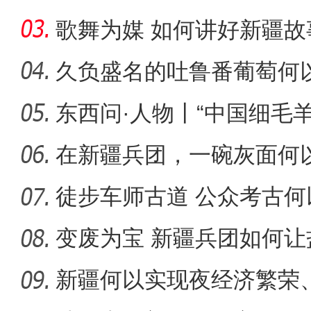
歌舞为媒 如何讲好新疆故
久负盛名的吐鲁番葡萄何以
东西问·人物丨“中国细毛
体验马术成为新疆兵团民众
脚
在新疆兵团，一碗灰面何
徒步车师古道 公众考古何
化遗
变废为宝 新疆兵团如何让
新疆何以实现夜经济繁荣