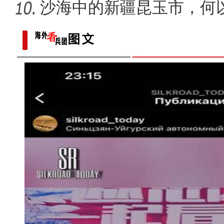
现场推
沙海中的新疆昆玉市，何
新疆兵团昆玉市 沙海中