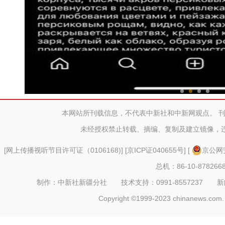
新疆昆仑山下上千亩桃花、
本网站所刊载信息，不代表中新社和中新网观点。 
未经授权禁止转载、摘编、复制及建立镜像，
[
网上传播视听节目许可证（0106168)
] [
京ICP证040655号
] [
京公网安
总机：86-10-878266
制作：中新社新疆分社 技术支持：0991-8557237 新闻热线：
Copyright ©1999-2023 chinanews.com. 