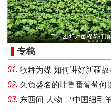
电影《大改水》主演巩峥：
一二一团45万亩棉花打
专稿
歌舞为媒 如何讲好新疆故
久负盛名的吐鲁番葡萄何以
东西问·人物丨“中国细毛