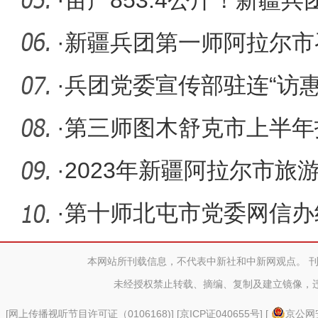
·
亩产853.4公斤！新疆
南疆小麦
·
新疆兵团第一师阿拉尔市
暨旅游推
·
兵团党委宣传部驻连“访
日活
·
第三师图木舒克市上半年
·
2023年新疆阿拉尔市旅
介会举办
·
第十师北屯市党委网信办
活动
本网站所刊载信息，不代表中新社和中新网观点。 
未经授权禁止转载、摘编、复制及建立镜像，
[
网上传播视听节目许可证（0106168)
] [
京ICP证040655号
] [
京公网安