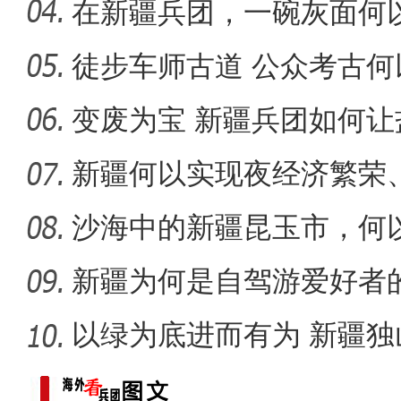
脚
在新疆兵团，一碗灰面何
徒步车师古道 公众考古何
探班电影《大改水》慕士塔
化遗
变废为宝 新疆兵团如何让
新疆何以实现夜经济繁荣
现场推
沙海中的新疆昆玉市，何
新疆为何是自驾游爱好者
以绿为底进而有为 新疆
成“花园工