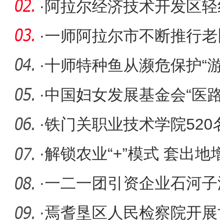
办
·
阿拉尔经济技术开发区轻纺
建工程通
·
一师阿拉尔市不断推行老
民幸福感
·
十师特种鱼从濒危保护“游
·
中国妇女发展基金会“医
阿拉
·
铁门关职业技术学院52
培训班开
·
解锁农业“+”模式 套出
·
一二一团引资企业石河子
开工奠基
·
焉耆垦区人民检察院开展