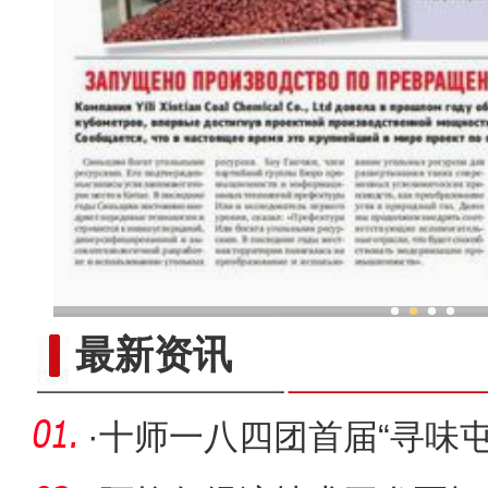
新疆兵团柯尔克孜族毡帽传承
最新资讯
·
十师一八四团首届“寻味