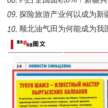
市为何能
探险旅游产业何以成为新疆
顺北油气田为何能成为我
名的项
《游在新疆、吃住在兵团》