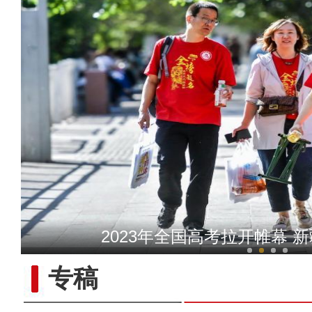
微视频：梦幻夏夜 与你相遇
2023年全国高考拉开帷幕 新
专稿