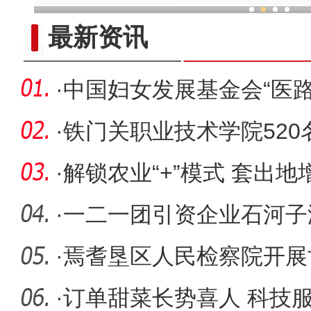
新疆兵团柯尔克孜族毡帽传承
最新资讯
·
中国妇女发展基金会“医
阿拉
·
铁门关职业技术学院52
培训班开
·
解锁农业“+”模式 套出
·
一二一团引资企业石河子
开工奠基
·
焉耆垦区人民检察院开展
题活动
·
订单甜菜长势喜人 科技服