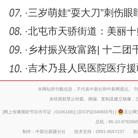
蜜”增收
·
三岁萌娃“耍大刀”刺伤眼
器”
·
北屯市天骄街道：美丽十
·
乡村振兴致富路| 十二团
·
吉木乃县人民医院医疗援
团分院开
本网站所刊载信息，不代表中新社和中新网观点。 
未经授权禁止转载、摘编、复制及建立镜像，
[
网上传播视听节目许可证（0106168)
] [
京ICP证040655号
] [
京公网安
总机：86-10-878266
制作：中新社新疆分社 技术支持：0991-8557237 新闻热线：