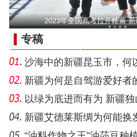
微视频：梦幻夏夜 与你相遇
2023年全国高考拉开帷幕 新
专稿
沙海中的新疆昆玉市，何
新疆为何是自驾游爱好者
以绿为底进而有为 新疆
成“花园工
新疆艾德莱斯绸为何能换
“油料作物之王”油莎豆种