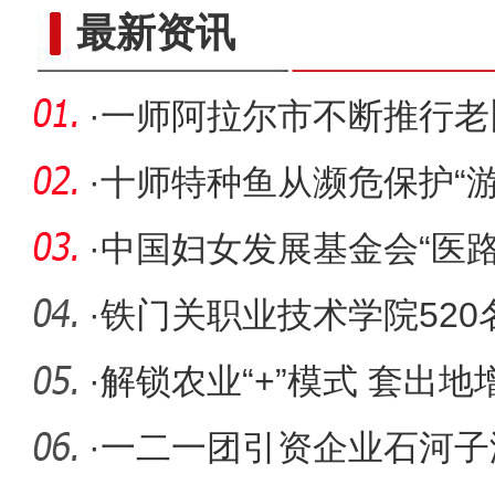
新疆兵团柯尔克孜族毡帽传承
最新资讯
·
一师阿拉尔市不断推行老
民幸福感
·
十师特种鱼从濒危保护“游
·
中国妇女发展基金会“医
阿拉
·
铁门关职业技术学院52
培训班开
·
解锁农业“+”模式 套出
·
一二一团引资企业石河子