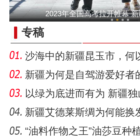
微视频：梦幻夏夜 与你相遇
2023年全国高考拉开帷幕 新
专稿
沙海中的新疆昆玉市，何
新疆为何是自驾游爱好者
以绿为底进而有为 新疆
成“花园工
新疆艾德莱斯绸为何能换
“油料作物之王”油莎豆种
新疆兵团级“全民数字素养