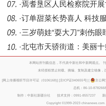
开工奠基
·
焉耆垦区人民检察院开展
题活动
·
订单甜菜长势喜人 科技服
蜜”增收
·
三岁萌娃“耍大刀”刺伤眼
器”
·
北屯市天骄街道：美丽十
本网站所刊载信息，不代表中新社和中新网观点。 
未经授权禁止转载、摘编、复制及建立镜像，
[
网上传播视听节目许可证（0106168)
] [
京ICP证040655号
] [
京公网安
总机：86-10-878266
制作：中新社新疆分社 技术支持：0991-8557237 新闻热线：
Copyright ©1999-2023 chinanews.com. 