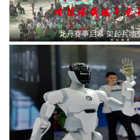
龙舟赛事启幕 架起兵地