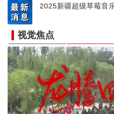
2025新疆超级草莓音
视觉焦点
六团冬小麦开镰