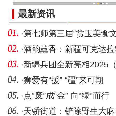
新疆兵团冷水鱼热
最新资讯
·
第七师第三届“赏玉美食
·
酒韵薰香：新疆可克达拉
新名片
·
新疆兵团全新亮相2025
易博览会
·
狮爱有“援” “疆”来可期
·
点“废”成“金” 向“绿”而行
·
天骄街道：铲除野生大麻 