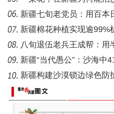
【与你为邻】俄罗斯滑雪小
新疆七旬老党员：用百本
世纪变
新疆棉花种植实现逾99%
八旬退伍老兵王成帮：用
装
新疆“当代愚公”：沙海中41
新疆构建沙漠锁边绿色防护
化”到“产
六团冬小麦开镰