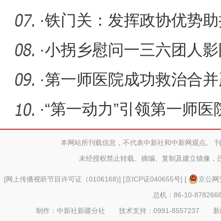
·
铁门关：发挥政协优势助
质量发展
·
小拐乡慰问一三六团人影
护者送清
·
第一师医院成功救治合并
二指肠癌
·
“第一动力”引领第一师医
本网站所刊载信息，不代表中新社和中新网观点。 
未经授权禁止转载、摘编、复制及建立镜像，
[
网上传播视听节目许可证（0106168)
] [
京ICP证040655号
] [
京公网安
总机：86-10-878266
制作：中新社新疆分社 技术支持：0991-8557237 新闻热线：