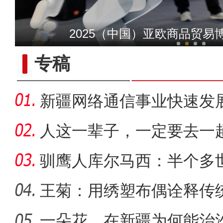
【与你为邻】兰兰：丝绸之
2025（中国）亚欧商品贸易
专稿
新疆网络通信事业快速发
距离
人这一辈子，一定要去一
驯鹰人库尔马西：半个多
王菊：用绣塑布偶诠释传
一朵花，在新疆为何能治