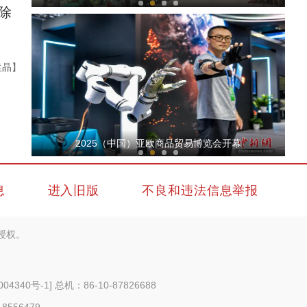
除
袁晶】
【与你为邻】兰兰：丝绸之路上的物流“摆渡
2025（中国）亚欧商品贸易博览会开幕
息
进入旧版
不良和违法信息举报
授权。
【与你为邻】俄罗斯滑雪小将在新疆感受现代
004340号-1
] 总机：86-10-87826688