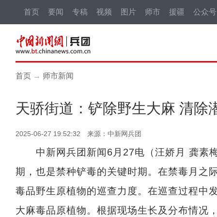
首页
要闻
专稿
视频
图片
师市
援疆
公众号
首页
→
师市新闻
天骄街道：铲除野生大麻 清除潜
2025-06-27 19:52:32 来源：中新网兵团
中新网兵团新闻6月27电（汪娇月 龚素梅
期，也是禁种铲毒的关键时期。在禁毒月之
毒品野生原植物的巡查力度。在巡查过程中
大麻毒品原植物。根据现场生长及分布情况