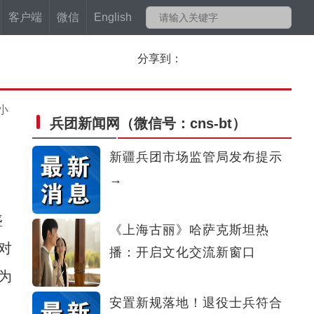
客户端
微信
English
分享到：
小
兵团新闻网
（微信号：cns-bt）
新疆兵团市场监管局发布提示
→
盛
《上海古丽》哈萨克斯坦热
对
播：开启文化交流新窗口
为
安置新规落地！退役士兵符合