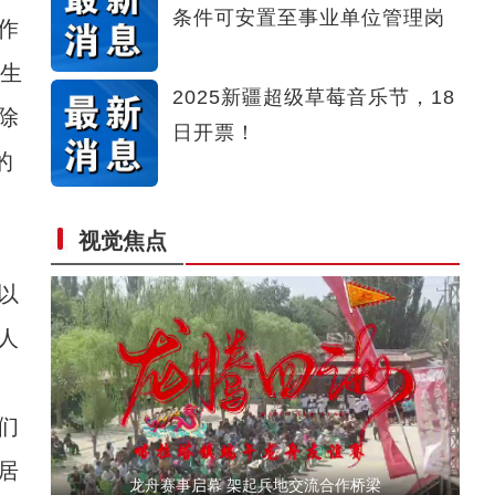
条件可安置至事业单位管理岗
作
【与你为邻】俄罗斯滑雪小将在新疆感受现代
的生
2025新疆超级草莓音乐节，18
除
日开票！
的
视觉焦点
六团冬小麦开镰收割！
以
人
们
居
龙舟赛事启幕 架起兵地交流合作桥梁