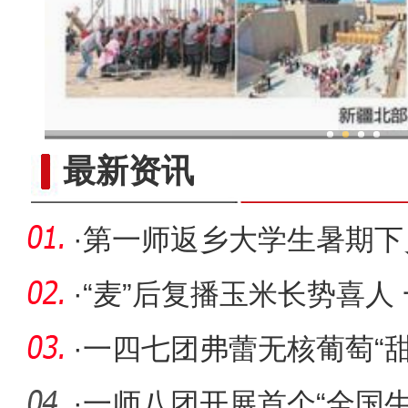
新疆兵团：金融活水助乡村产
最新资讯
·
第一师返乡大学生暑期下
送清凉
·
“麦”后复播玉米长势喜人
好“丰”景
·
一四七团弗蕾无核葡萄“甜
·
一师八团开展首个“全国