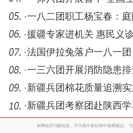
·
一八二团职工杨宝春：庭
活”
·
援疆专家进机关 惠民义
·
法国伊拉兔落户一八一团
·
一三六团开展消防隐患排
·
新疆兵团棉花质量追溯实
植棉师市
·
新疆兵团考察团赴陕西学
本网站所刊载信息，不代表中新社和中新网观点。 