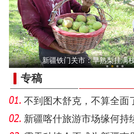
新疆维吾尔自治区第十四届
新疆铁门关市：早熟梨挂满枝
专稿
不到图木舒克，不算全面
团
新疆喀什旅游市场缘何持